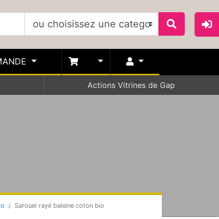
MANDE
A
Actions Vitrines de Gap
io
Sarouel rayé baleine coton bio