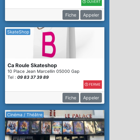
OUVERT
Fiche
Appeler
SkateShop
Ca Roule Skateshop
10 Place Jean Marcellin 05000 Gap
Tel :
09 83 37 39 89
FERME
Fiche
Appeler
Cinéma / Théâtre