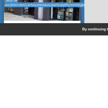
Jeux de
société/roles/cartes/plateaux/participatifs/stratégie/modélisme
L'Antre Des Jeux
By continuing t
2 Rue Notre Dame 05000 Gap
Tel :
04 86 99 58 56
OUVERT
Fiche
Appeler
Ecrire
Site
Media Presse
Le Dauphiné Libéré
88 Boulevard Georges Pompidou 05000 Gap
Tel :
04 92 51 21 46