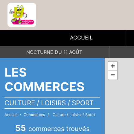
ACCUEIL
NOCTURNE DU 11 AOÛT
+
LES
−
COMMERCES
CULTURE / LOISIRS / SPORT
Accueil
Commerces
Culture / Loisirs / Sport
55
commerces trouvés