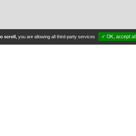
Effacer les filtr
o scroll,
you are allowing all third-party services
✓ OK, accept al
NOCTURNE
Les Chèqu
Le Trombi 
Actions Vit
Présentati
Gap en im