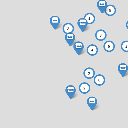
5
4
2
3
5
2
4
3
6
2