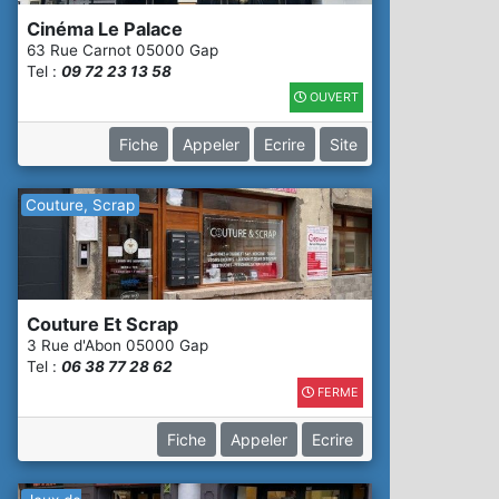
Cinéma Le Palace
63 Rue Carnot 05000 Gap
Tel :
09 72 23 13 58
OUVERT
Fiche
Appeler
Ecrire
Site
Couture, Scrap
Couture Et Scrap
3 Rue d'Abon 05000 Gap
Tel :
06 38 77 28 62
FERME
Fiche
Appeler
Ecrire