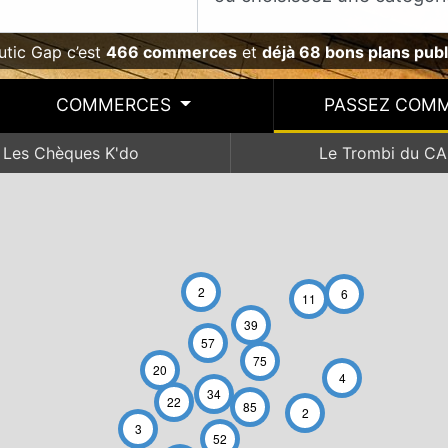
utic Gap c’est
466 commerces
et
déjà 68 bons plans publ
COMMERCES
PASSEZ COM
Les Chèques K'do
Le Trombi du CA
2
6
11
39
57
75
20
4
34
22
85
2
3
52