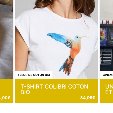
FLEUR DE COTON BIO
CINÉM
T-SHIRT COLIBRI COTON
UN
BIO
ÉT
8,00€
34,95€