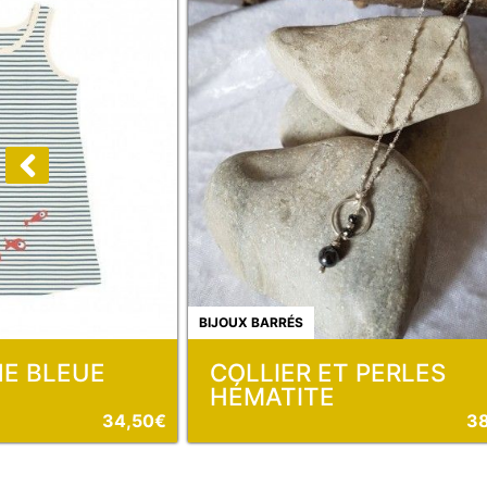
BIJOUX BARRÉS
NE BLEUE
COLLIER ET PERLES
HÉMATITE
34,50€
3