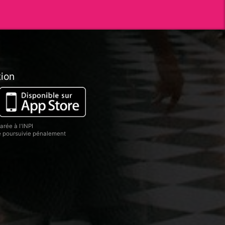
tion
rée à l'INPI
re poursuivie pénalement