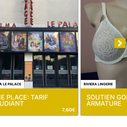
A LE PALACE
RIVIERA LINGERIE
E PLACE: TARIF
SOUTIEN GO
UDIANT
ARMATURE
7,60€