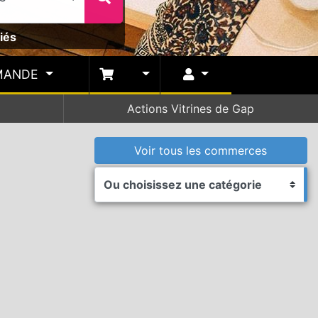
iés
MANDE
Actions Vitrines de Gap
Voir tous
les commerces