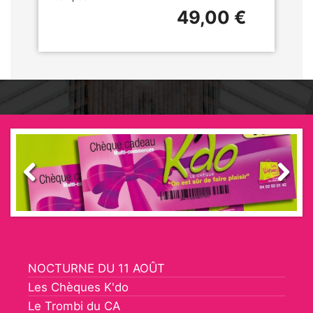
49,00 €
Previous
Next
NOCTURNE DU 11 AOÛT
Les Chèques K'do
Le Trombi du CA