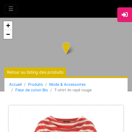
☰
+
−
Retour au listing des produits
Accueil
Produits
Mode & Accessoires
Fleur de coton Bio
T-shirt lin rayé rouge