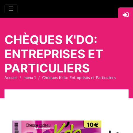
☰
CHÈQUES K'DO:
ENTREPRISES ET
PARTICULIERS
Accueil
menu 1
Chèques K'do: Entreprises et Particuliers