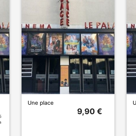
Une place
U
9,90 €
5
a