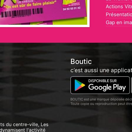
Actions Vit
Présentati
Gap en im
Boutic
c’est aussi une applica
BOUTIC est une marque déposée décla
Toute copie ou reprodruction peut êt
 du centre-ville, Les
dynamisent l'activité