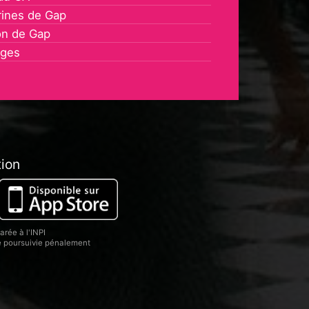
rines de Gap
on de Gap
ages
tion
rée à l'INPI
re poursuivie pénalement