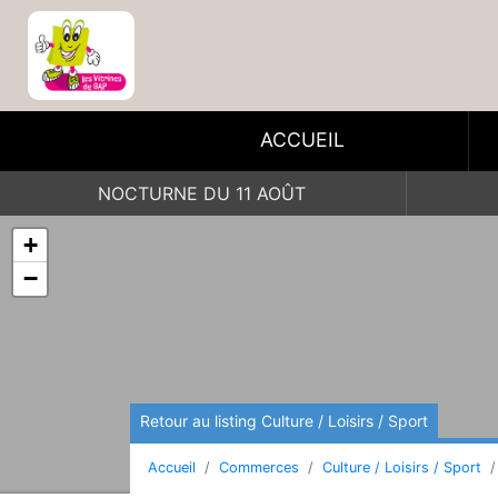
ACCUEIL
NOCTURNE DU 11 AOÛT
+
−
Retour au listing Culture / Loisirs / Sport
Accueil
Commerces
Culture / Loisirs / Sport