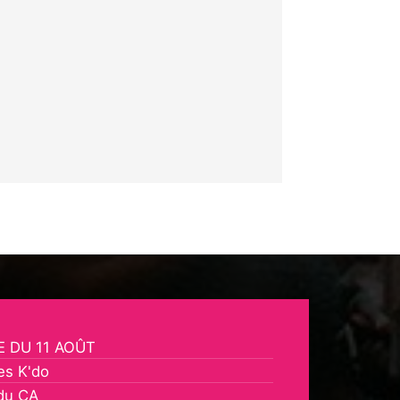
 DU 11 AOÛT
es K'do
du CA