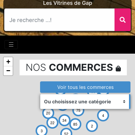
Les Vitrines de Gap
☰
+
NOS
COMMERCES
−
Voir tous
les commerces
2
6
11
39
57
75
20
4
34
22
85
2
3
52